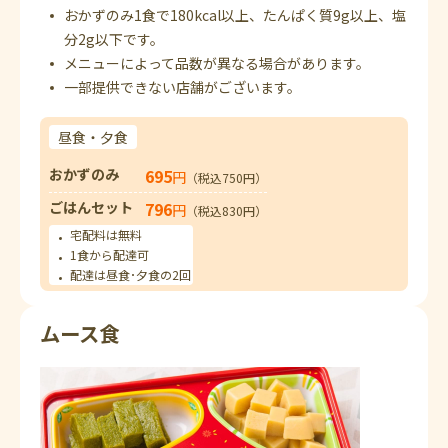
おかずのみ1食で180kcal以上、たんぱく質9g以上、塩
分2g以下です。
メニューによって品数が異なる場合があります。
一部提供できない店舗がございます。
昼食・夕食
おかずのみ
695
円
（税込750円）
ごはんセット
796
円
（税込830円）
宅配料は無料
1食から配達可
配達は昼食･夕食の2回
ムース食