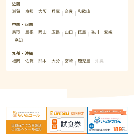
近畿
滋賀
京都
大阪
兵庫
奈良
和歌山
中国・四国
鳥取
島根
岡山
広島
山口
徳島
香川
愛媛
高知
九州・沖縄
福岡
佐賀
熊本
大分
宮崎
鹿児島
沖縄