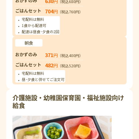
おかずのみ
630
円
（税込680円）
ごはんセット
704
円
（税込760円）
宅配料は無料
1食から配達可
配達は昼食･夕食の2回
朝食
おかずのみ
371
円
（税込400円）
ごはんセット
482
円
（税込520円）
宅配料は無料
昼･夕食と併せてご注文可
介護施設・幼稚園保育園・福祉施設向け
給食