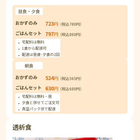
昼食・夕食
おかずのみ
723
円
（税込780円）
ごはんセット
797
円
（税込860円）
宅配料は無料
1食から配達可
配達は昼食･夕食の2回
朝食
おかずのみ
524
円
（税込565円）
ごはんセット
630
円
（税込680円）
宅配料は無料・昼
夕食と併せてご注文可
真空パック状で配達
透析食