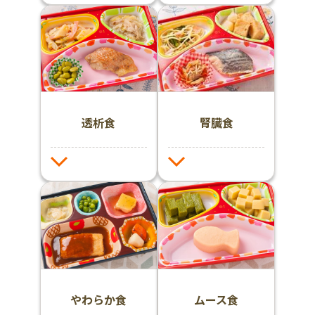
透析食
腎臓食
やわらか食
ムース食