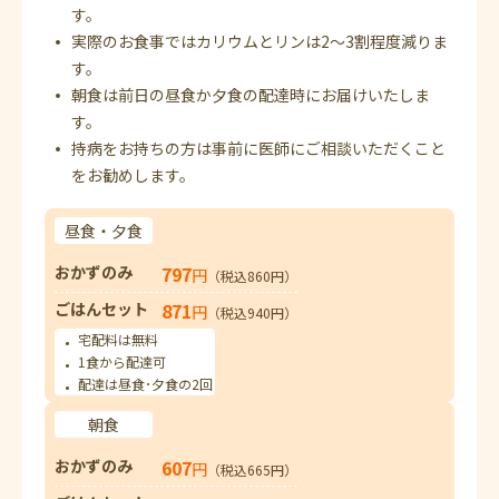
す。
実際のお食事ではカリウムとリンは2～3割程度減りま
す。
朝食は前日の昼食か夕食の配達時にお届けいたしま
す。
持病をお持ちの方は事前に医師にご相談いただくこと
をお勧めします。
昼食・夕食
おかずのみ
797
円
（税込860円）
ごはんセット
871
円
（税込940円）
宅配料は無料
1食から配達可
配達は昼食･夕食の2回
朝食
おかずのみ
607
円
（税込665円）