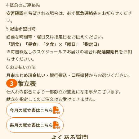
4.緊急のご連絡先
安否確認
を希望される場合は、必ず
緊急連絡先
をお知らせくださ
い。
5.配達希望日時
必要な時間帯・曜日又は指定日をお伝えください。
「朝食」「昼食」「夕食」×「曜日」「指定日」
※毎週繰返しのスケジュールでお届けの場合は
配達開始日
をお知
らせください。
6.お支払い方法
月末まとめ現金払い・銀行振込・口座振替
からお選びください。
3
献立表
仕入れの都合により一部献立が変更になる事がございます。
献立を指定してのご注文はお受けできません。
今月の献立表はこちら
来月の献立表はこちら
よくある質問