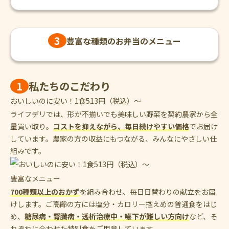
3
豊富な種類の
お弁当のメニュー
1
私たちのこだわり
おいしいのに安い！
1
食
513
円
（税込）〜
ライフデリでは、形が不揃いでも美味しい野菜を契約農家から全
量買い取り。
コストを抑えながら、毎日続けやすい価格
でお届け
しています。農家の方の収益にもつながる、みんなにやさしい仕
組みです。
豊富なメニュー
700種類以上のおかず
を組み合わせ、毎日日替わりの献立をお届
けします。ご高齢の方には塩分・カロリー控えめの普通食をはじ
め、
糖尿病・腎臓病・透析治療中・嚥下が難しい方向け
など、そ
れぞれに合わせた特別食をご用意しています。