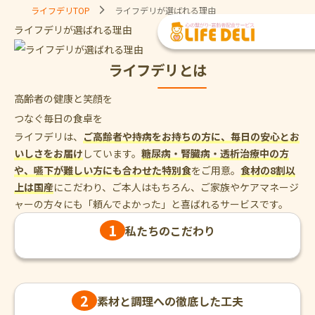
ライフデリTOP
ライフデリが選ばれる理由
ライフデリが
選ばれる理由
ライフデリとは
高齢者の健康と笑顔を
つなぐ毎日の食卓を
ライフデリは、
ご高齢者や持病をお持ちの方に、毎日の安心とお
いしさをお届け
しています。
糖尿病・腎臓病・透析治療中の方
や、嚥下が難しい方にも合わせた特別食
をご用意。
食材の8割以
上は国産
にこだわり、ご本人はもちろん、ご家族やケアマネージ
ャーの方々にも「頼んでよかった」と喜ばれるサービスです。
1
私たちのこだわり
2
素材と調理への
徹底した工夫