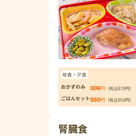
昼食・夕食
おかずのみ
806
円
（税込870円）
ごはんセット
880
円
（税込950円）
腎臓食