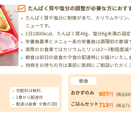
たんぱく質や塩分の調整が必要な方におす
たんぱく質や塩分に制限があり、カリウムやリン
ニューです。
1日1800kcal、たんぱく質40g、塩分6g未満の設
栄養価基準とメニュー表の栄養価は調理前の数値
実際のお食事ではカリウムとリンは2～3割程度減
朝食は前日の昼食か夕食の配達時にお届けいたし
持病をお持ちの方は事前に医師にご相談いただく
朝食
宅配料は無料
おかずのみ
607
円
（税込66
1食から配達可
ごはんセット
713
配達は昼食･夕食の2回
円
（税込71