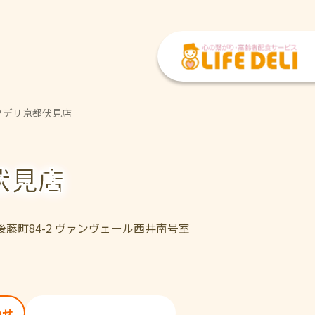
フデリ京都伏見店
伏見店
南後藤町84-2 ヴァンヴェール西井南号室
075-644-6333
わせ