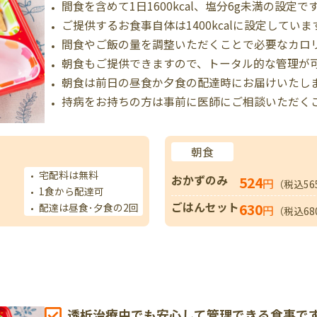
間食を含めて1日1600kcal、塩分6g未満の設定で
ご提供するお食事自体は1400kcalに設定していま
間食やご飯の量を調整いただくことで必要なカロ
朝食もご提供できますので、トータル的な管理が
朝食は前日の昼食か夕食の配達時にお届けいたし
持病をお持ちの方は事前に医師にご相談いただく
朝食
宅配料は無料
おかずのみ
524
円
（税込56
1食から配達可
ごはんセット
630
配達は昼食･夕食の2回
円
（税込68
透析治療中でも安心して管理できる食事で