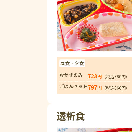
昼食・夕食
おかずのみ
723
円
（税込780円）
ごはんセット
797
円
（税込860円）
透析食