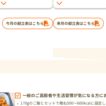
今月の献立表はこちら
来月の献立表はこちら
一般のご高齢者や生活習慣が気になる方に
170gのご飯とセットで概ね500～600kcalに設定