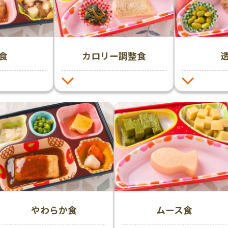
食
カロリー調整食
やわらか食
ムース食