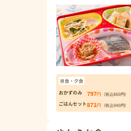
昼食・夕食
おかずのみ
797
円
（税込860円）
ごはんセット
871
円
（税込940円）