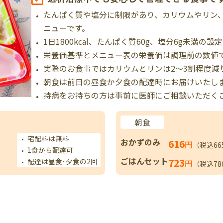
たんぱく質や塩分に制限があり、カリウムやリン
ニューです。
1日1800kcal、たんぱく質60g、塩分6g未満の設
栄養価基準とメニュー表の栄養価は調理前の数値
実際のお食事ではカリウムとリンは2～3割程度減
朝食は前日の昼食か夕食の配達時にお届けいたし
持病をお持ちの方は事前に医師にご相談いただく
朝食
宅配料は無料
おかずのみ
616
円
（税込66
1食から配達可
ごはんセット
723
配達は昼食･夕食の2回
円
（税込78