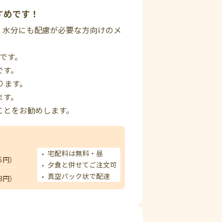
すめです！
、水分にも配慮が必要な方向けのメ
定です。
です。
ります。
ます。
ことをお勧めします。
宅配料は無料・昼
5円）
夕食と併せてご注文可
真空パック状で配達
3円）