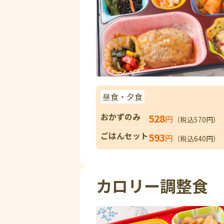
昼食・夕食
おかずのみ
528
円
（税込570円）
ごはんセット
593
円
（税込640円）
カロリー調整食