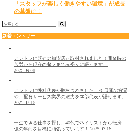
「スタッフが楽しく働きやすい環境」が成長
の基盤に！
新着エントリー
アントレに既存の加盟店が取材されました！開業時の
苦労から現在の収支まで赤裸々に語ります。
2025.09.08
アントレに弊社代表が取材されました！FC展開の背景
や、配食サービス業界の魅力を本部代表が語ります。
2025.07.16
⼀⽣できる仕事を探し、40代でネイリストから転⾝！
億の年商を⽬標に頑張っています！
2025.07.16