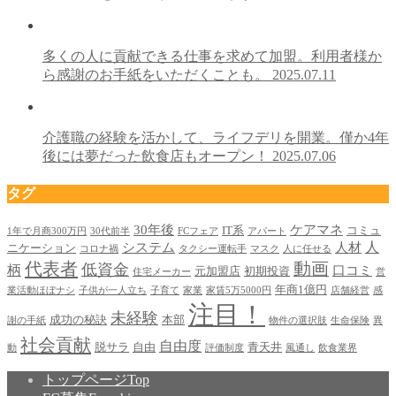
多くの⼈に貢献できる仕事を求めて加盟。利⽤者様か
ら感謝のお⼿紙をいただくことも。
2025.07.11
介護職の経験を活かして、ライフデリを開業。僅か4年
後には夢だった飲⾷店もオープン！
2025.07.06
タグ
30年後
ケアマネ
IT系
コミュ
1年で月商300万円
30代前半
FCフェア
アパート
人
システム
人材
ニケーション
コロナ禍
タクシー運転手
マスク
人に任せる
代表者
動画
低資金
柄
口コミ
元加盟店
初期投資
住宅メーカー
営
年商1億円
業活動ほぼナシ
子供が一人立ち
子育て
家業
家賃5万5000円
店舗経営
感
注目！
未経験
成功の秘訣
本部
謝の⼿紙
物件の選択肢
生命保険
異
社会貢献
自由度
脱サラ
自由
青天井
動
評価制度
風通し
飲食業界
トップページ
Top