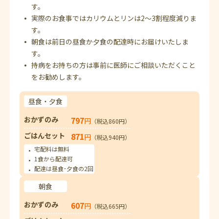
す。
実際のお食事ではカリウムとリンは2～3割程度減りま
す。
朝食は前日の昼食か夕食の配達時にお届けいたしま
す。
持病をお持ちの方は事前に医師にご相談いただくこと
をお勧めします。
昼食・夕食
おかずのみ
797
円
（税込860円）
ごはんセット
871
円
（税込940円）
宅配料は無料
1食から配達可
配達は昼食･夕食の2回
朝食
おかずのみ
607
円
（税込665円）