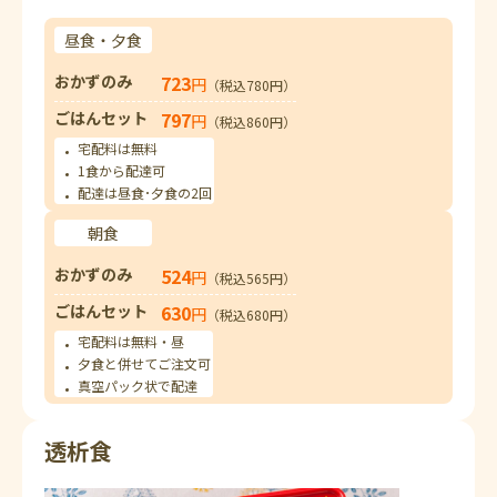
昼食・夕食
おかずのみ
723
円
（税込780円）
ごはんセット
797
円
（税込860円）
宅配料は無料
1食から配達可
配達は昼食･夕食の2回
朝食
おかずのみ
524
円
（税込565円）
ごはんセット
630
円
（税込680円）
宅配料は無料・昼
夕食と併せてご注文可
真空パック状で配達
透析食