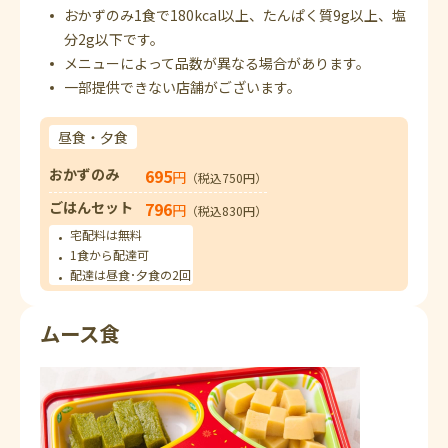
おかずのみ1食で180kcal以上、たんぱく質9g以上、塩
分2g以下です。
メニューによって品数が異なる場合があります。
一部提供できない店舗がございます。
昼食・夕食
おかずのみ
695
円
（税込750円）
ごはんセット
796
円
（税込830円）
宅配料は無料
1食から配達可
配達は昼食･夕食の2回
ムース食