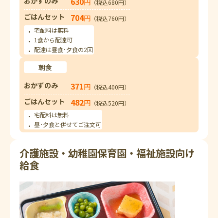
おかずのみ
630
円
（税込680円）
ごはんセット
704
円
（税込760円）
宅配料は無料
1食から配達可
配達は昼食･夕食の2回
朝食
おかずのみ
371
円
（税込400円）
ごはんセット
482
円
（税込520円）
宅配料は無料
昼･夕食と併せてご注文可
介護施設・幼稚園保育園・福祉施設向け
給食