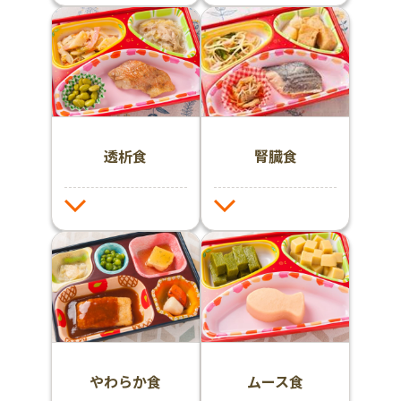
透析食
腎臓食
やわらか食
ムース食