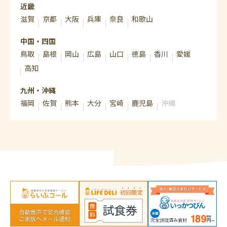
近畿
滋賀
京都
大阪
兵庫
奈良
和歌山
中国・四国
鳥取
島根
岡山
広島
山口
徳島
香川
愛媛
高知
九州・沖縄
福岡
佐賀
熊本
大分
宮崎
鹿児島
沖縄