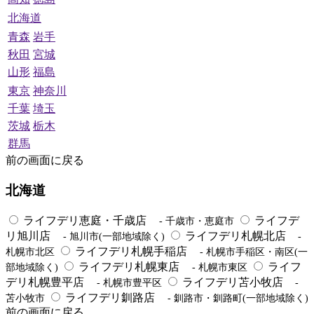
北海道
青森
岩手
秋田
宮城
山形
福島
東京
神奈川
千葉
埼玉
茨城
栃木
群馬
前の画面に戻る
北海道
ライフデリ恵庭・千歳店
ライフデ
- 千歳市・恵庭市
リ旭川店
ライフデリ札幌北店
- 旭川市(一部地域除く)
-
ライフデリ札幌手稲店
札幌市北区
- 札幌市手稲区・南区(一
ライフデリ札幌東店
ライフ
部地域除く)
- 札幌市東区
デリ札幌豊平店
ライフデリ苫小牧店
- 札幌市豊平区
-
ライフデリ釧路店
苫小牧市
- 釧路市・釧路町(一部地域除く)
前の画面に戻る