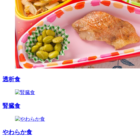
透析食
腎臓食
やわらか食