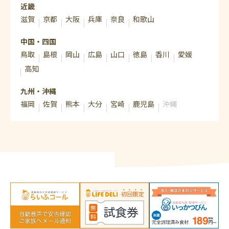
近畿
滋賀
京都
大阪
兵庫
奈良
和歌山
中国・四国
鳥取
島根
岡山
広島
山口
徳島
香川
愛媛
高知
九州・沖縄
福岡
佐賀
熊本
大分
宮崎
鹿児島
沖縄