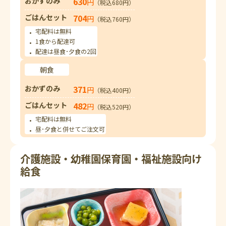
おかずのみ
630
円
（税込680円）
ごはんセット
704
円
（税込760円）
宅配料は無料
1食から配達可
配達は昼食･夕食の2回
朝食
おかずのみ
371
円
（税込400円）
ごはんセット
482
円
（税込520円）
宅配料は無料
昼･夕食と併せてご注文可
介護施設・幼稚園保育園・福祉施設向け
給食