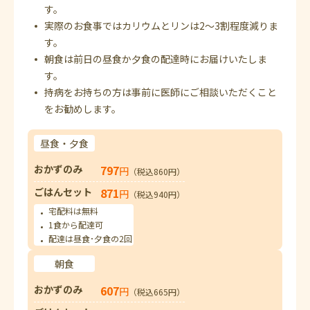
す。
実際のお食事ではカリウムとリンは2～3割程度減りま
す。
朝食は前日の昼食か夕食の配達時にお届けいたしま
す。
持病をお持ちの方は事前に医師にご相談いただくこと
をお勧めします。
昼食・夕食
おかずのみ
797
円
（税込860円）
ごはんセット
871
円
（税込940円）
宅配料は無料
1食から配達可
配達は昼食･夕食の2回
朝食
おかずのみ
607
円
（税込665円）