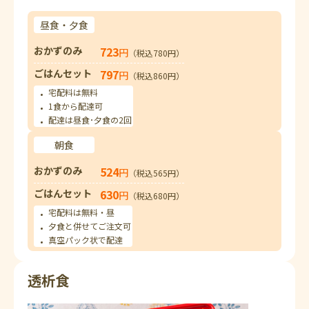
昼食・夕食
おかずのみ
723
円
（税込780円）
ごはんセット
797
円
（税込860円）
宅配料は無料
1食から配達可
配達は昼食･夕食の2回
朝食
おかずのみ
524
円
（税込565円）
ごはんセット
630
円
（税込680円）
宅配料は無料・昼
夕食と併せてご注文可
真空パック状で配達
透析食