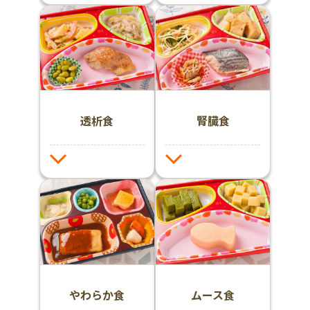
透析食
腎臓食
やわらか食
ムース食