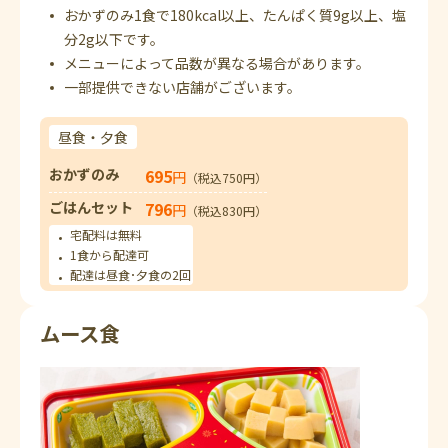
おかずのみ1食で180kcal以上、たんぱく質9g以上、塩
分2g以下です。
メニューによって品数が異なる場合があります。
一部提供できない店舗がございます。
昼食・夕食
おかずのみ
695
円
（税込750円）
ごはんセット
796
円
（税込830円）
宅配料は無料
1食から配達可
配達は昼食･夕食の2回
ムース食