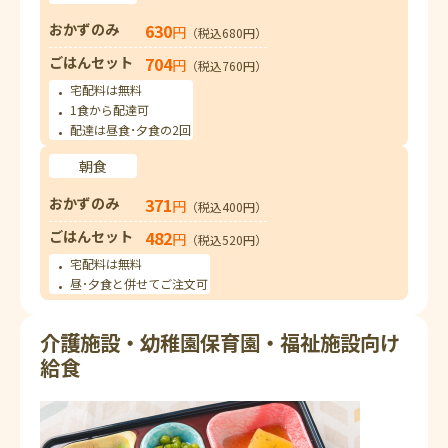
おかずのみ
630
円
（税込680円）
ごはんセット
704
円
（税込760円）
宅配料は無料
1食から配達可
配達は昼食･夕食の2回
朝食
おかずのみ
371
円
（税込400円）
ごはんセット
482
円
（税込520円）
宅配料は無料
昼･夕食と併せてご注文可
介護施設・幼稚園保育園・福祉施設向け
給食