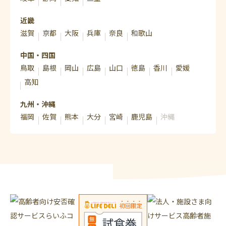
近畿
滋賀
京都
大阪
兵庫
奈良
和歌山
中国・四国
鳥取
島根
岡山
広島
山口
徳島
香川
愛媛
高知
九州・沖縄
福岡
佐賀
熊本
大分
宮崎
鹿児島
沖縄