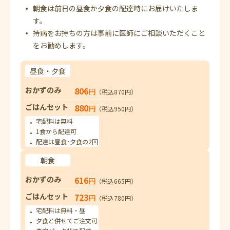
朝食は前日の昼食か夕食の配達時にお届けいたしま
す。
持病をお持ちの方は事前に医師にご相談いただくこと
をお勧めします。
昼食・夕食
おかずのみ
806
円
（税込870円）
ごはんセット
880
円
（税込950円）
宅配料は無料
1食から配達可
配達は昼食･夕食の2回
朝食
おかずのみ
616
円
（税込665円）
ごはんセット
723
円
（税込780円）
宅配料は無料・昼
夕食と併せてご注文可