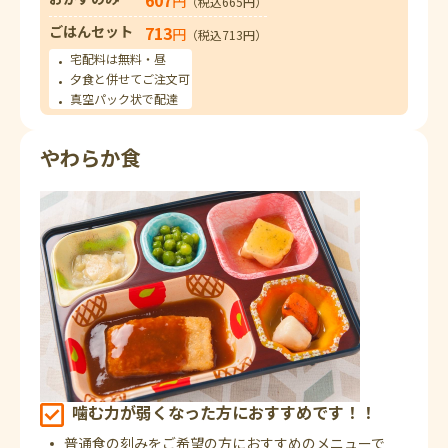
円
（税込665円）
ごはんセット
713
円
（税込713円）
宅配料は無料・昼
夕食と併せてご注文可
真空パック状で配達
やわらか食
噛む力が弱くなった方におすすめです！！
普通食の刻みをご希望の方におすすめのメニューで