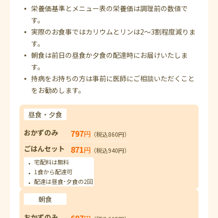
栄養価基準とメニュー表の栄養価は調理前の数値で
す。
実際のお食事ではカリウムとリンは2～3割程度減りま
す。
朝食は前日の昼食か夕食の配達時にお届けいたしま
す。
持病をお持ちの方は事前に医師にご相談いただくこと
をお勧めします。
昼食・夕食
おかずのみ
797
円
（税込860円）
ごはんセット
871
円
（税込940円）
宅配料は無料
1食から配達可
配達は昼食･夕食の2回
朝食
おかずのみ
607