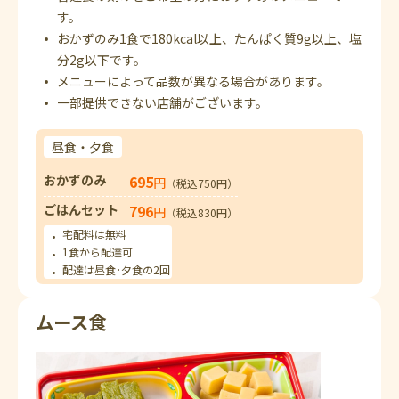
す。
おかずのみ1食で180kcal以上、たんぱく質9g以上、塩
分2g以下です。
メニューによって品数が異なる場合があります。
一部提供できない店舗がございます。
昼食・夕食
おかずのみ
695
円
（税込750円）
ごはんセット
796
円
（税込830円）
宅配料は無料
1食から配達可
配達は昼食･夕食の2回
ムース食