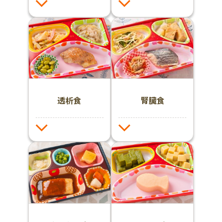
透析食
腎臓食