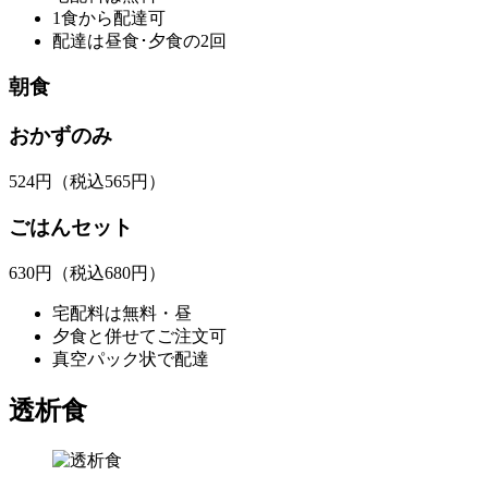
1食から配達可
配達は昼食･夕食の2回
朝食
おかずのみ
524
円
（税込565円）
ごはんセット
630
円
（税込680円）
宅配料は無料・昼
夕食と併せてご注文可
真空パック状で配達
透析食