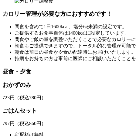
カロリー管理が必要な方におすすめです！
間食を含めて1日1600kcal、塩分6g未満の設定です。
ご提供するお食事自体は1400kcalに設定しています。
間食やご飯の量を調整いただくことで必要なカロリーに
朝食もご提供できますので、トータル的な管理が可能で
朝食は前日の昼食か夕食の配達時にお届けいたします。
持病をお持ちの方は事前に医師にご相談いただくことを
昼食・夕食
おかずのみ
723
円
（税込780円）
ごはんセット
797
円
（税込860円）
宅配料は無料