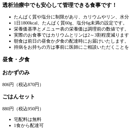
透析治療中でも安心して管理できる食事です！
たんぱく質や塩分に制限があり、カリウムやリン、水分
1日1800kcal、たんぱく質60g、塩分6g未満の設定です。
栄養価基準とメニュー表の栄養価は調理前の数値です。
実際のお食事ではカリウムとリンは2～3割程度減りま
朝食は前日の昼食か夕食の配達時にお届けいたします。
持病をお持ちの方は事前に医師にご相談いただくことを
昼食・夕食
おかずのみ
806
円
（税込870円）
ごはんセット
880
円
（税込950円）
宅配料は無料
1食から配達可