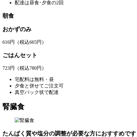
配達は昼食･夕食の2回
朝食
おかずのみ
616
円
（税込665円）
ごはんセット
723
円
（税込780円）
宅配料は無料・昼
夕食と併せてご注文可
真空パック状で配達
腎臓食
たんぱく質や塩分の調整が必要な方におすすめです