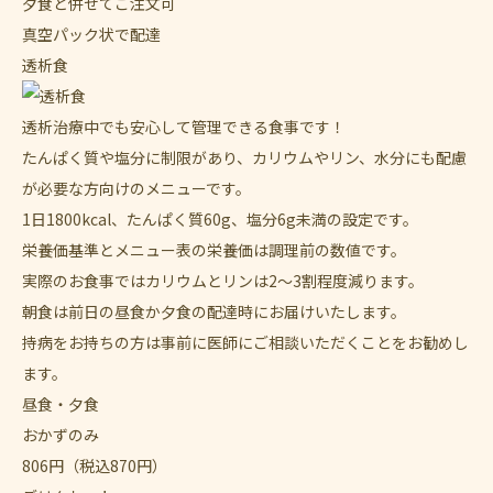
夕食と併せてご注文可
真空パック状で配達
透析食
透析治療中でも安心して管理できる食事です！
たんぱく質や塩分に制限があり、カリウムやリン、水分にも配慮
が必要な方向けのメニューです。
1日1800kcal、たんぱく質60g、塩分6g未満の設定です。
栄養価基準とメニュー表の栄養価は調理前の数値です。
実際のお食事ではカリウムとリンは2～3割程度減ります。
朝食は前日の昼食か夕食の配達時にお届けいたします。
持病をお持ちの方は事前に医師にご相談いただくことをお勧めし
ます。
昼食・夕食
おかずのみ
806
円
（税込870円）