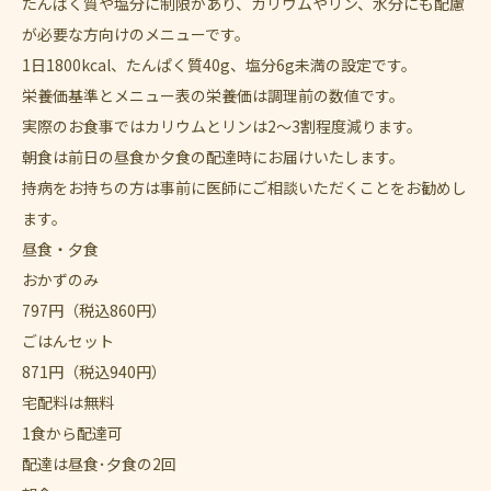
たんぱく質や塩分に制限があり、カリウムやリン、水分にも配慮
が必要な方向けのメニューです。
1日1800kcal、たんぱく質40g、塩分6g未満の設定です。
栄養価基準とメニュー表の栄養価は調理前の数値です。
実際のお食事ではカリウムとリンは2～3割程度減ります。
朝食は前日の昼食か夕食の配達時にお届けいたします。
持病をお持ちの方は事前に医師にご相談いただくことをお勧めし
ます。
昼食・夕食
おかずのみ
797
円
（税込860円）
ごはんセット
871
円
（税込940円）
宅配料は無料
1食から配達可
配達は昼食･夕食の2回