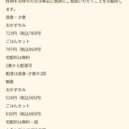
持病をお持ちの方は事前に医師にご相談いただくことをお勧めし
ます。
昼食・夕食
おかずのみ
723
円
（税込780円）
ごはんセット
797
円
（税込860円）
宅配料は無料
1食から配達可
配達は昼食･夕食の2回
朝食
おかずのみ
524
円
（税込565円）
ごはんセット
630
円
（税込680円）
宅配料は無料・昼