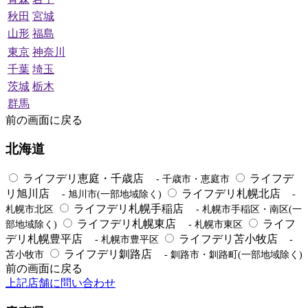
秋田
宮城
山形
福島
東京
神奈川
千葉
埼玉
茨城
栃木
群馬
前の画面に戻る
北海道
ライフデリ恵庭・千歳店
ライフデ
- 千歳市・恵庭市
リ旭川店
ライフデリ札幌北店
- 旭川市(一部地域除く)
-
ライフデリ札幌手稲店
札幌市北区
- 札幌市手稲区・南区(一
ライフデリ札幌東店
ライフ
部地域除く)
- 札幌市東区
デリ札幌豊平店
ライフデリ苫小牧店
- 札幌市豊平区
-
ライフデリ釧路店
苫小牧市
- 釧路市・釧路町(一部地域除く)
前の画面に戻る
上記店舗に問い合わせ