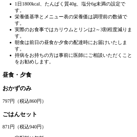
1日1800kcal、たんぱく質40g、塩分6g未満の設定で
す。
栄養価基準とメニュー表の栄養価は調理前の数値で
す。
実際のお食事ではカリウムとリンは2～3割程度減りま
す。
朝食は前日の昼食か夕食の配達時にお届けいたしま
す。
持病をお持ちの方は事前に医師にご相談いただくこと
をお勧めします。
昼食・夕食
おかずのみ
797
円
（税込860円）
ごはんセット
871
円
（税込940円）