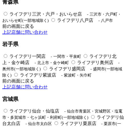
青森県
ライフデリ三沢・六戸・おいらせ店
- 三沢市・六戸町・
ライフデリ八戸店
おいらせ町(一部地域除く)
- 八戸市
前の画面に戻る
上記店舗に問い合わせ
岩手県
ライフデリ一関店
ライフデリ北
- 一関市・平泉町
上・金ケ崎店
ライフデリ奥州店
- 北上市・金ケ崎町
-
ライフデリ盛岡店
奥州市(一部地域除く)
- 盛岡市(一部地域
ライフデリ紫波店
除く)
- 紫波町・矢巾町
前の画面に戻る
上記店舗に問い合わせ
宮城県
ライフデリ仙台・仙塩店
- 仙台市青葉区・宮城野区・塩竃
ライフデリ仙
市・多賀城市・七ヶ浜町・利府町(一部地域除く)
台太白店
ライフデリ栗原店
- 仙台市太白区
- 栗原市(一