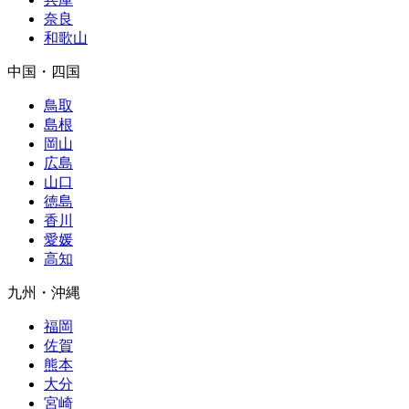
奈良
和歌山
中国・四国
鳥取
島根
岡山
広島
山口
徳島
香川
愛媛
高知
九州・沖縄
福岡
佐賀
熊本
大分
宮崎