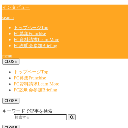
インタビュー
search
トップページ
Top
FC募集
Franchise
FC資料請求
Learn More
FC説明会参加
Briefing
menu
CLOSE
トップページ
Top
FC募集
Franchise
FC資料請求
Learn More
FC説明会参加
Briefing
CLOSE
キーワードで記事を検索
CLOSE