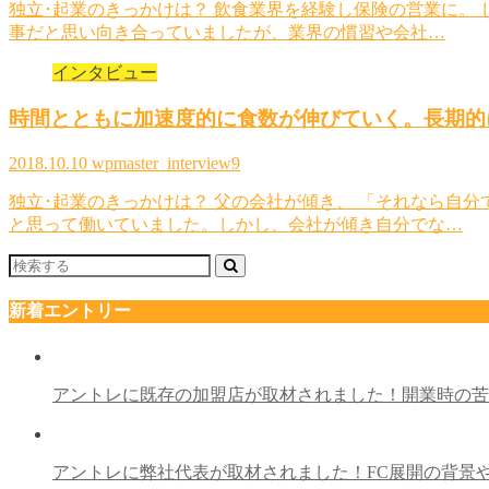
独立･起業のきっかけは？ 飲食業界を経験し保険の営業に。
事だと思い向き合っていましたが、業界の慣習や会社…
インタビュー
時間とともに加速度的に食数が伸びていく。長期的
2018.10.10
wpmaster_interview9
独立･起業のきっかけは？ 父の会社が傾き、 「それなら自
と思って働いていました。しかし、会社が傾き自分でな…
新着エントリー
アントレに既存の加盟店が取材されました！開業時の
アントレに弊社代表が取材されました！FC展開の背景