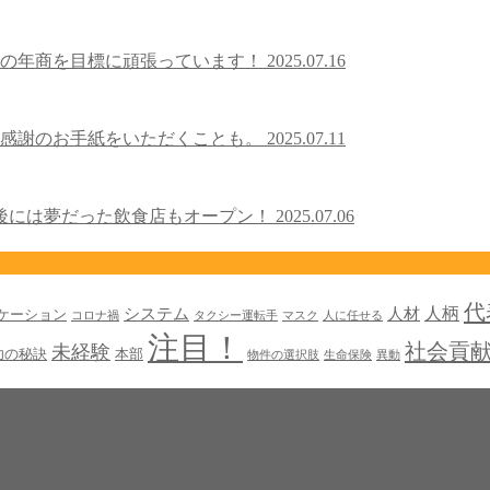
億の年商を⽬標に頑張っています！
2025.07.16
ら感謝のお⼿紙をいただくことも。
2025.07.11
後には夢だった飲⾷店もオープン！
2025.07.06
代
人柄
システム
人材
ケーション
コロナ禍
タクシー運転手
マスク
人に任せる
注目！
社会貢
未経験
功の秘訣
本部
物件の選択肢
生命保険
異動