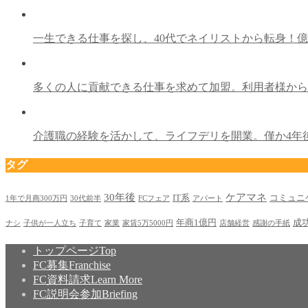
⼀⽣できる仕事を探し、40代でネイリストから転⾝！
多くの⼈に貢献できる仕事を求めて加盟。利⽤者様か
介護職の経験を活かして、ライフデリを開業。僅か4年
タグ
30年後
ケアマネ
IT系
コミュニ
1年で月商300万円
30代前半
FCフェア
アパート
年商1億円
成
ナシ
子供が一人立ち
子育て
家業
家賃5万5000円
店舗経営
感謝の⼿紙
トップページ
Top
FC募集
Franchise
FC資料請求
Learn More
FC説明会参加
Briefing