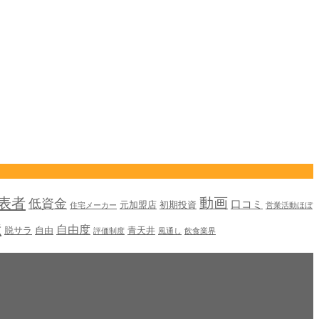
表者
動画
低資金
口コミ
元加盟店
初期投資
住宅メーカー
営業活動ほぼ
献
自由度
脱サラ
自由
青天井
評価制度
風通し
飲食業界