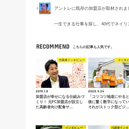
アントレに既存の加盟店が取材されま
⼀⽣できる仕事を探し、40代でネイ
RECOMMEND
こちらの記事も人気です。
代表者インタビュー
インタ
2019.1.8
2020.9.24
加盟店が幸せになる仕組みづ
「コツコツ地道にやる
くり！ 元FC加盟店が設立し
後に驚く数字になって
た高齢者向け配食サ…
それがストック型ビジ
インタビュー
代表者インタ