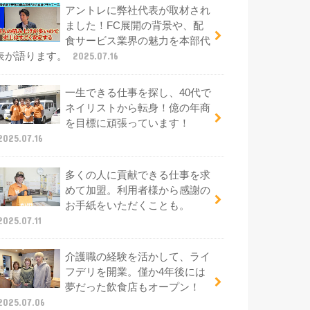
アントレに弊社代表が取材され
ました！FC展開の背景や、配
食サービス業界の魅力を本部代
表が語ります。
2025.07.16
⼀⽣できる仕事を探し、40代で
ネイリストから転⾝！億の年商
を⽬標に頑張っています！
2025.07.16
多くの⼈に貢献できる仕事を求
めて加盟。利⽤者様から感謝の
お⼿紙をいただくことも。
2025.07.11
介護職の経験を活かして、ライ
フデリを開業。僅か4年後には
夢だった飲⾷店もオープン！
2025.07.06