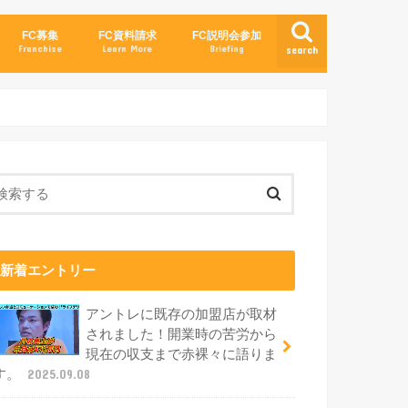
FC募集
FC資料請求
FC説明会参加
Franchise
Learn More
Briefing
search
新着エントリー
アントレに既存の加盟店が取材
されました！開業時の苦労から
現在の収支まで赤裸々に語りま
す。
2025.09.08