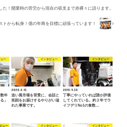
した！開業時の苦労から現在の収支まで赤裸々に語ります。
リストから転⾝！億の年商を⽬標に頑張っています！
ビュー
インタビュー
インタビュー
2020.2.15
2015.9.30
と数年
追い風市場を背景に、会話と
丁寧にやっていれば誰か評価
いる」
笑顔をお届けするやりがい溢
してくれている。約２年でラ
…
れた事業です。
イフデリNo1の食数…
ビュー
インタビュー
インタビュー