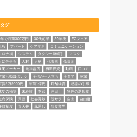
タグ
1年で月商300万円
30代前半
30年後
FCフェア
IT系
アパート
ケアマネ
コミュニケーション
コロナ禍
システム
タクシー運転手
マスク
人に任せる
人材
人柄
代表者
低資金
住宅メーカー
元加盟店
初期投資
動画
口コミ
営業活動ほぼナシ
子供が一人立ち
子育て
家業
家賃5万5000円
年商1億円
店舗経営
感謝の⼿紙
成功の秘訣
未経験
本部
注目！
物件の選択肢
生命保険
異動
社会貢献
脱サラ
自由
自由度
評価制度
青天井
風通し
飲食業界