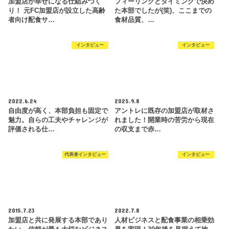
加盟店が幸せになる仕組みづく
フィーリングとタイミングで決め
り！ 元FC加盟店が設立した高齢
た本部でしたが(笑)、ここまでの
者向け配食サ…
食材品質、…
インタビュー
インタビュー
2022.6.24
2025.9.8
自由度が高く、本部負担も固定で
アントレに既存の加盟店が取材さ
魅力。自らの工夫やチャレンジが
れました！開業時の苦労から現在
評価される仕…
の収支まで赤…
代表者インタビュー
インタビュー
2015.7.23
2022.7.8
加盟店と共に発展する本部であり
人材ビジネスと配食事業の相乗効