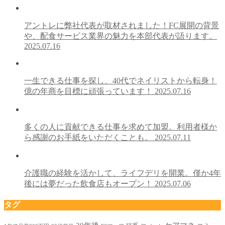
アントレに弊社代表が取材されました！FC展開の背景
や、配食サービス業界の魅力を本部代表が語ります。
2025.07.16
⼀⽣できる仕事を探し、40代でネイリストから転⾝！
億の年商を⽬標に頑張っています！
2025.07.16
多くの⼈に貢献できる仕事を求めて加盟。利⽤者様か
ら感謝のお⼿紙をいただくことも。
2025.07.11
介護職の経験を活かして、ライフデリを開業。僅か4年
後には夢だった飲⾷店もオープン！
2025.07.06
タグ