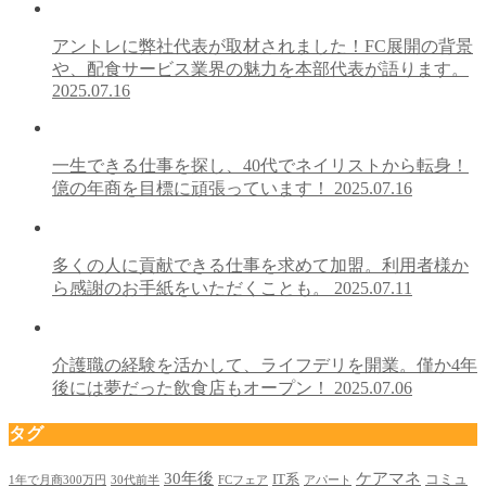
アントレに弊社代表が取材されました！FC展開の背景
や、配食サービス業界の魅力を本部代表が語ります。
2025.07.16
⼀⽣できる仕事を探し、40代でネイリストから転⾝！
億の年商を⽬標に頑張っています！
2025.07.16
多くの⼈に貢献できる仕事を求めて加盟。利⽤者様か
ら感謝のお⼿紙をいただくことも。
2025.07.11
介護職の経験を活かして、ライフデリを開業。僅か4年
後には夢だった飲⾷店もオープン！
2025.07.06
タグ
30年後
ケアマネ
IT系
コミュ
1年で月商300万円
30代前半
FCフェア
アパート