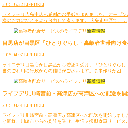
2015.05.22
LIFEDELI
ライフデリ広島中店へ感謝のお手紙を頂きました。 オープ
様のお力になれるよう努力して参ります。 広島市中区で、…
新着情報
目黒店が目黒区「ひとりぐらし・高齢者世帯向け食
2015.04.07
LIFEDELI
ライフデリ目黒店が目黒区から委託を受け、「ひとりぐらし
当のご利用に行政からの補助がございます。食事作りが困…
新着情報
ライフデリ川崎宮前・高津店が高津区への配送を開
2015.04.01
LIFEDELI
ライフデリ川崎宮前・高津店が高津区への配送を開始しまし
と同様、川崎市からの委託を受け、生活支援型食事サービス