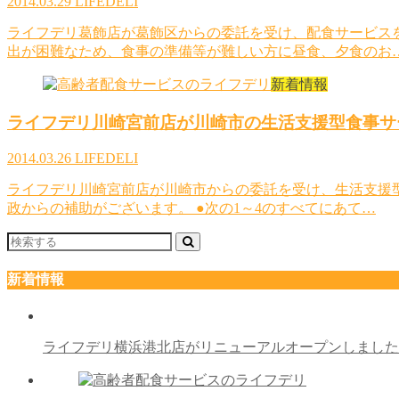
2014.03.29
LIFEDELI
ライフデリ葛飾店が葛飾区からの委託を受け、配食サービス
出が困難なため、食事の準備等が難しい方に昼食、夕食のお
新着情報
ライフデリ川崎宮前店が川崎市の生活支援型食事サ
2014.03.26
LIFEDELI
ライフデリ川崎宮前店が川崎市からの委託を受け、生活支援
政からの補助がございます。 ●次の1～4のすべてにあて…
新着情報
ライフデリ横浜港北店がリニューアルオープンしまし