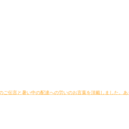
のご伝言と暑い中の配達への労いのお言葉を頂戴しました。あ