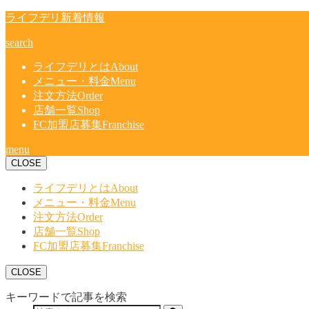
ライフデリ新着情報
search
ライフデリとは
About
メニュー・料金
Menu
注文方法
Order
店舗一覧
Shop
FC加盟店募集
Franchise
menu
CLOSE
ライフデリとは
About
メニュー・料金
Menu
注文方法
Order
店舗一覧
Shop
FC加盟店募集
Franchise
CLOSE
キーワードで記事を検索