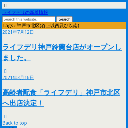
ライフデリの新着情報
Tags › 神戸市北区(谷上以西及び以南)
2021年7月12日
ライフデリ神戸鈴蘭台店がオープンし
ました。
2021年3月16日
高齢者配食「ライフデリ」神戸市北区
へ出店決定！
Back to top