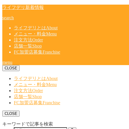
ライフデリ新着情報
search
ライフデリとは
About
メニュー・料金
Menu
注文方法
Order
店舗一覧
Shop
FC加盟店募集
Franchise
menu
CLOSE
ライフデリとは
About
メニュー・料金
Menu
注文方法
Order
店舗一覧
Shop
FC加盟店募集
Franchise
CLOSE
キーワードで記事を検索