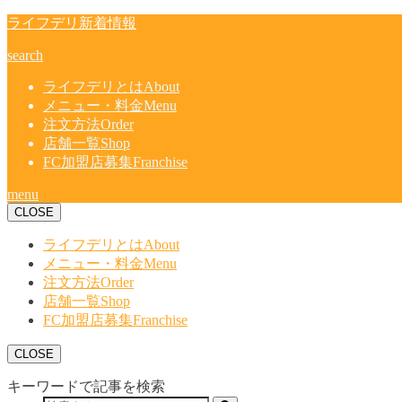
ライフデリ新着情報
search
ライフデリとは
About
メニュー・料金
Menu
注文方法
Order
店舗一覧
Shop
FC加盟店募集
Franchise
menu
CLOSE
ライフデリとは
About
メニュー・料金
Menu
注文方法
Order
店舗一覧
Shop
FC加盟店募集
Franchise
CLOSE
キーワードで記事を検索