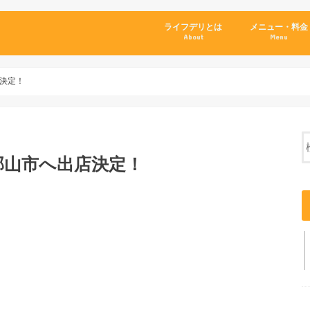
ライフデリとは
メニュー・料金
About
Menu
決定！
郡山市へ出店決定！