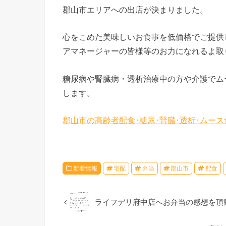
郡山市エリアへの出店が決まりました。
心をこめた美味しいお食事を低価格でご提供
アマネージャーの皆様等のお力になれるよ取
糖尿病や腎臓病・透析治療中の方や介護でム
します。
郡山市の高齢者配食･糖尿･腎臓･透析･ムー
新着情報
宅配
弁当
郡山市
配食
ライフデリ府中店へお弁当の感想を頂