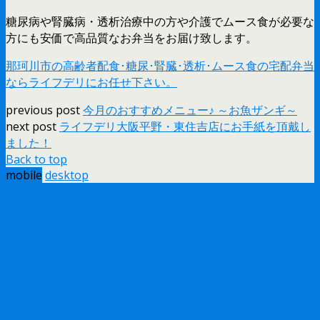
糖尿病や腎臓病・透析治療中の方や介護でムース食が必要な
方にも安価で高品質なお弁当をお届け致します。
那珂川市の高齢者配食･糖尿･腎臓･透析･ムース食の宅配弁当
ならライフデリにお任せ下さい。
previous post
今月のおすすめメニュー♪ ～お魚ザンギ～
next post
ライフデリ大阪平野・東住吉店にお手紙を頂戴し
ました！
Back to top
mobile
desktop