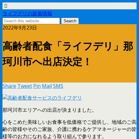
ライフデリの新着情報
2022年9月23日
高齢者配食「ライフデリ」那
珂川市へ出店決定！
Share
Tweet
Pin
Mail
SMS
那珂川市エリアへの出店が決まりました。
心をこめた美味しいお食事を低価格でご提供し、地域のご高
齢の皆様やそのご家族、介護に携わるケアマネージャーの皆
様等のお力になれるよう取り組んで参ります。