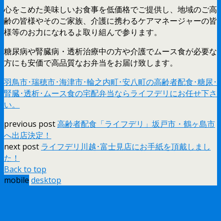
心をこめた美味しいお食事を低価格でご提供し、地域のご高
齢の皆様やそのご家族、介護に携わるケアマネージャーの皆
様等のお力になれるよ取り組んで参ります。
糖尿病や腎臓病・透析治療中の方や介護でムース食が必要な
方にも安価で高品質なお弁当をお届け致します。
羽鳥市･瑞穂市･海津市･輪之内町･安八町の高齢者配食･糖尿･
腎臓･透析･ムース食の宅配弁当ならライフデリにお任せ下さ
い。
previous post
高齢者配食「ライフデリ」坂戸市・鶴ヶ島市
へ出店決定！
next post
ライフデリ川越･富士見店にお手紙を頂戴しまし
た！
Back to top
mobile
desktop