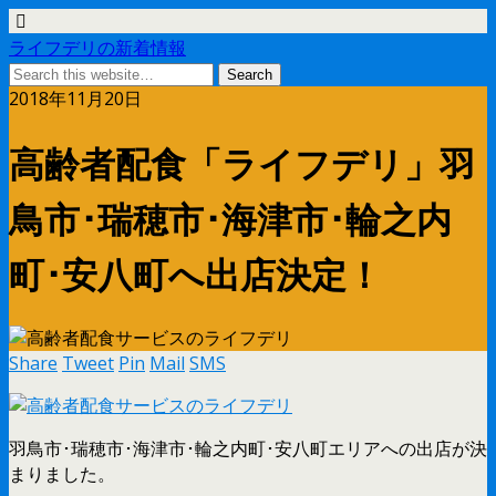
ライフデリの新着情報
2018年11月20日
高齢者配食「ライフデリ」羽
鳥市･瑞穂市･海津市･輪之内
町･安八町へ出店決定！
Share
Tweet
Pin
Mail
SMS
羽鳥市･瑞穂市･海津市･輪之内町･安八町エリアへの出店が決
まりました。