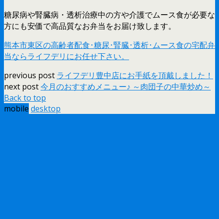
糖尿病や腎臓病・透析治療中の方や介護でムース食が必要な
方にも安価で高品質なお弁当をお届け致します。
熊本市東区の高齢者配食･糖尿･腎臓･透析･ムース食の宅配弁
当ならライフデリにお任せ下さい。
previous post
ライフデリ豊中店にお手紙を頂戴しました！
next post
今月のおすすめメニュー♪ ～肉団子の中華炒め～
Back to top
mobile
desktop