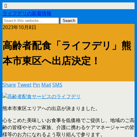
ライフデリの新着情報
2023年10月8日
高齢者配食「ライフデリ」熊
本市東区へ出店決定！
Share
Tweet
Pin
Mail
SMS
熊本市東区エリアへの出店が決まりました。
心をこめた美味しいお食事を低価格でご提供し、地域のご高
齢の皆様やそのご家族、介護に携わるケアマネージャーの皆
様等のお力になれるよう取り組んで参ります。