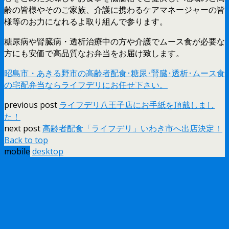
齢の皆様やそのご家族、介護に携わるケアマネージャーの皆
様等のお力になれるよ取り組んで参ります。
糖尿病や腎臓病・透析治療中の方や介護でムース食が必要な
方にも安価で高品質なお弁当をお届け致します。
昭島市・あきる野市の高齢者配食･糖尿･腎臓･透析･ムース食
の宅配弁当ならライフデリにお任せ下さい。
previous post
ライフデリ八王子店にお手紙を頂戴しまし
た！
next post
高齢者配食「ライフデリ」いわき市へ出店決定！
Back to top
mobile
desktop