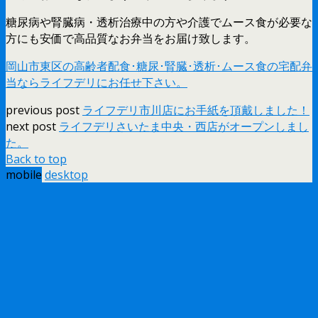
糖尿病や腎臓病・透析治療中の方や介護でムース食が必要な
方にも安価で高品質なお弁当をお届け致します。
岡山市東区の高齢者配食･糖尿･腎臓･透析･ムース食の宅配弁
当ならライフデリにお任せ下さい。
previous post
ライフデリ市川店にお手紙を頂戴しました！
next post
ライフデリさいたま中央・西店がオープンしまし
た。
Back to top
mobile
desktop