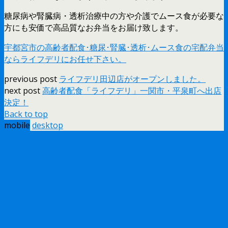
糖尿病や腎臓病・透析治療中の方や介護でムース食が必要な
方にも安価で高品質なお弁当をお届け致します。
宇都宮市の高齢者配食･糖尿･腎臓･透析･ムース食の宅配弁当
ならライフデリにお任せ下さい。
previous post
ライフデリ田辺店がオープンしました。
next post
高齢者配食「ライフデリ」一関市・平泉町へ出店
決定！
Back to top
mobile
desktop