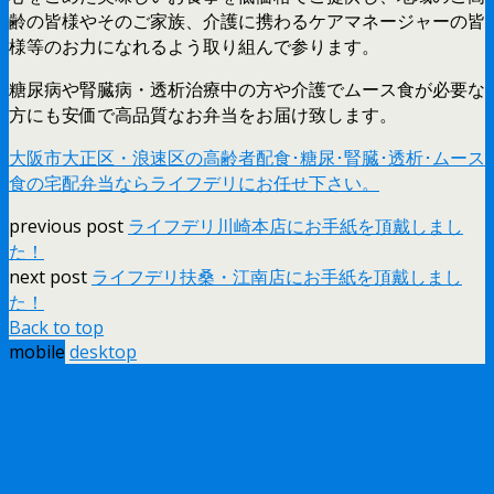
齢の皆様やそのご家族、介護に携わるケアマネージャーの皆
様等のお力になれるよう取り組んで参ります。
糖尿病や腎臓病・透析治療中の方や介護でムース食が必要な
方にも安価で高品質なお弁当をお届け致します。
大阪市大正区・浪速区の高齢者配食･糖尿･腎臓･透析･ムース
食の宅配弁当ならライフデリにお任せ下さい。
previous post
ライフデリ川崎本店にお手紙を頂戴しまし
た！
next post
ライフデリ扶桑・江南店にお手紙を頂戴しまし
た！
Back to top
mobile
desktop