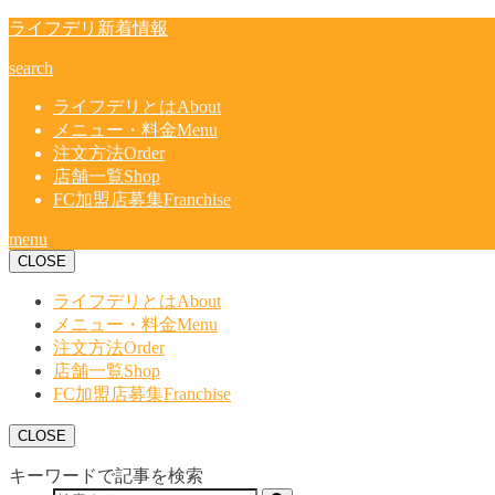
ライフデリ新着情報
search
ライフデリとは
About
メニュー・料金
Menu
注文方法
Order
店舗一覧
Shop
FC加盟店募集
Franchise
menu
CLOSE
ライフデリとは
About
メニュー・料金
Menu
注文方法
Order
店舗一覧
Shop
FC加盟店募集
Franchise
CLOSE
キーワードで記事を検索