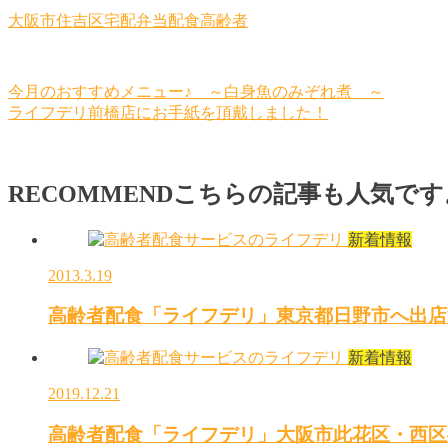
大阪市住吉区
宅配
弁当
配食
高齢者
今月のおすすめメニュー♪ ～白身魚のみぞれ煮 ～
ライフデリ前橋店にお手紙を頂戴しました！
RECOMMEND
こちらの記事も人気です
新着情報
2013.3.19
高齢者配食「ライフデリ」東京都日野市へ出店
新着情報
2019.12.21
高齢者配食「ライフデリ」大阪市此花区・西区