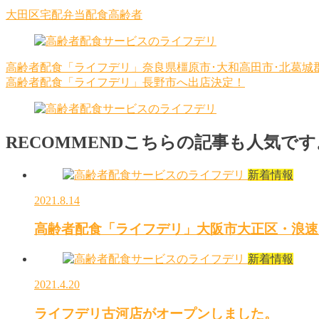
大田区
宅配
弁当
配食
高齢者
高齢者配食「ライフデリ」奈良県橿原市･大和高田市･北葛城
高齢者配食「ライフデリ」長野市へ出店決定！
RECOMMEND
こちらの記事も人気です
新着情報
2021.8.14
高齢者配食「ライフデリ」大阪市大正区・浪速
新着情報
2021.4.20
ライフデリ古河店がオープンしました。