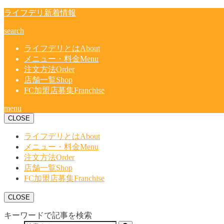
ライフデリ新着情報
search
ライフデリとは
About
メニュー・料金
Menu
注文方法
Order
店舗一覧
Shop
FC加盟店募集
Franchise
menu
CLOSE
ライフデリとは
About
メニュー・料金
Menu
注文方法
Order
店舗一覧
Shop
FC加盟店募集
Franchise
CLOSE
キーワードで記事を検索