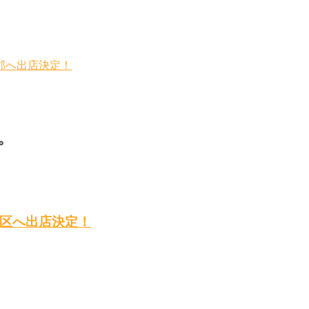
郡へ出店決定！
。
区へ出店決定！