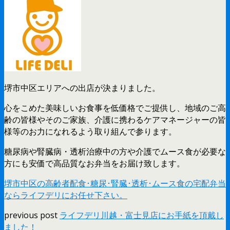
堺市中区エリアへの出店が決まりました。
心をこめた美味しいお食事を低価格でご提供し、地域のご高
齢の皆様やそのご家族、介護に携わるケアマネージャーの皆
様等のお力になれるよう取り組んで参ります。
糖尿病や腎臓病・透析治療中の方や介護でムース食が必要な
方にも安価で高品質なお弁当をお届け致します。
堺市中区の高齢者配食･糖尿･腎臓･透析･ムース食の宅配弁当
ならライフデリにお任せ下さい。
previous post
ライフデリ川越・富士見店にお手紙を頂戴し
ました！