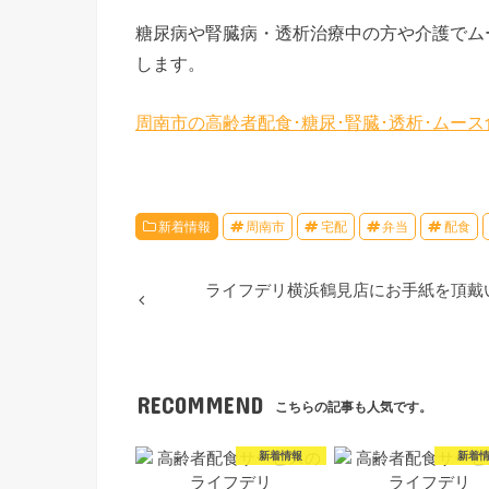
糖尿病や腎臓病・透析治療中の方や介護でム
します。
周南市の高齢者配食･糖尿･腎臓･透析･ムー
新着情報
周南市
宅配
弁当
配食
ライフデリ横浜鶴見店にお手紙を頂戴
RECOMMEND
こちらの記事も人気です。
新着情報
新着