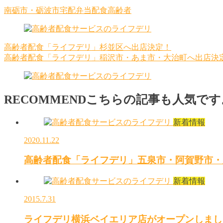
南砺市・砺波市
宅配
弁当
配食
高齢者
高齢者配食「ライフデリ」杉並区へ出店決定！
高齢者配食「ライフデリ」稲沢市・あま市・大治町へ出店決
RECOMMEND
こちらの記事も人気です
新着情報
2020.11.22
高齢者配食「ライフデリ」五泉市・阿賀野市・
新着情報
2015.7.31
ライフデリ横浜ベイエリア店がオープンしまし