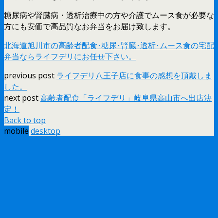
糖尿病や腎臓病・透析治療中の方や介護でムース食が必要な
方にも安価で高品質なお弁当をお届け致します。
北海道旭川市の高齢者配食･糖尿･腎臓･透析･ムース食の宅配
弁当ならライフデリにお任せ下さい。
previous post
ライフデリ八王子店に食事の感想を頂戴しま
した。
next post
高齢者配食「ライフデリ」岐阜県高山市へ出店決
定！
Back to top
mobile
desktop