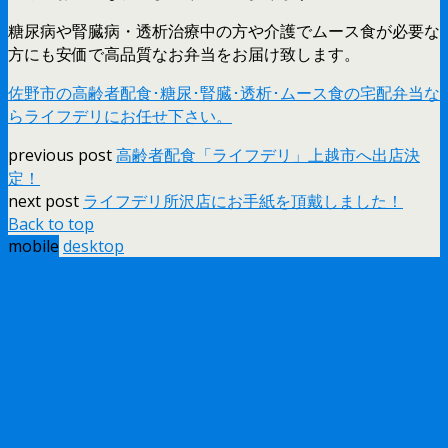
糖尿病や腎臓病・透析治療中の方や介護でムース食が必要な
方にも安価で高品質なお弁当をお届け致します。
佐野市の高齢者配食･糖尿･腎臓･透析･ムース食の宅配弁当な
らライフデリにお任せ下さい。
previous post
高齢者配食「ライフデリ」上越市へ出店決
定！
next post
ライフデリ所沢店にお手紙を頂戴しました！
Back to top
mobile
desktop