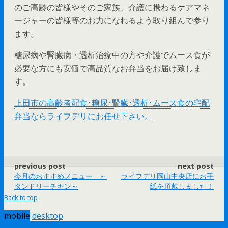
のご高齢の皆様やそのご家族、介護に携わるケアマネ
ージャーの皆様等のお力になれるよう取り組んで参り
ます。
糖尿病や腎臓病・透析治療中の方や介護でムース食が
必要な方にも安価で高品質なお弁当をお届け致しま
す。
上田市の高齢者配食･糖尿･腎臓･透析･ムース食の宅配
弁当ならライフデリにお任せ下さい。
previous post
next post
今月のおすすめメニュー ～
ライフデリ岡山中央店にお手
タンドリーチキン～
紙を頂戴しました！
Back to top
mobile
desktop