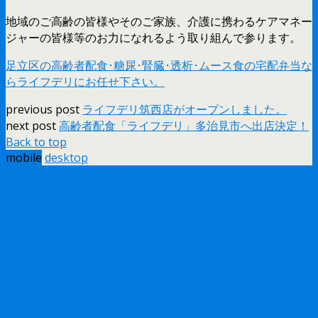
地域のご高齢の皆様やそのご家族、介護に携わるケアマネー
ジャーの皆様等のお力になれるよう取り組んで参ります。
足立区の高齢者配食･糖尿･腎臓･透析･ムース食の宅配弁当な
らライフデリにお任せ下さい。
previous post
ライフデリ筑西店がオープンしました。
next post
高齢者配食「ライフデリ」多治見市へ出店決定！
Back to top
mobile
desktop