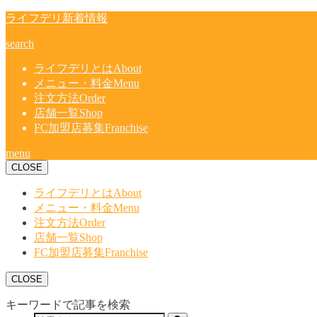
ライフデリ新着情報
search
ライフデリとは
About
メニュー・料金
Menu
注文方法
Order
店舗一覧
Shop
FC加盟店募集
Franchise
menu
CLOSE
ライフデリとは
About
メニュー・料金
Menu
注文方法
Order
店舗一覧
Shop
FC加盟店募集
Franchise
CLOSE
キーワードで記事を検索