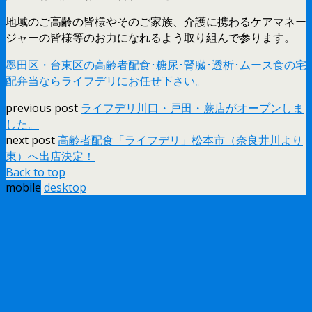
地域のご高齢の皆様やそのご家族、介護に携わるケアマネー
ジャーの皆様等のお力になれるよう取り組んで参ります。
墨田区・台東区の高齢者配食･糖尿･腎臓･透析･ムース食の宅
配弁当ならライフデリにお任せ下さい。
previous post
ライフデリ川口・戸田・蕨店がオープンしま
した。
next post
高齢者配食「ライフデリ」松本市（奈良井川より
東）へ出店決定！
Back to top
mobile
desktop