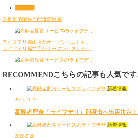
新着情報
奈良市
宅配
弁当
配食
高齢者
ライフデリ郡山店がオープンしました。
ライフデリ福井店がオープンしました。
RECOMMEND
こちらの記事も人気です
新着情報
2013.11.19
高齢者配食「ライフデリ」別府市へ出店決定！
新着情報
2026.5.28