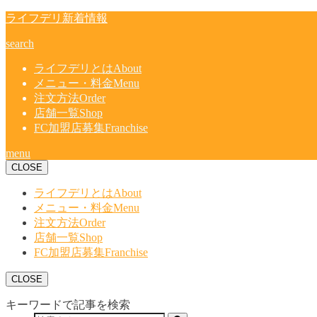
ライフデリ新着情報
search
ライフデリとは
About
メニュー・料金
Menu
注文方法
Order
店舗一覧
Shop
FC加盟店募集
Franchise
menu
CLOSE
ライフデリとは
About
メニュー・料金
Menu
注文方法
Order
店舗一覧
Shop
FC加盟店募集
Franchise
CLOSE
キーワードで記事を検索