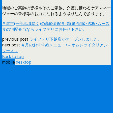
地域のご高齢の皆様やそのご家族、介護に携わるケアマネー
ジャーの皆様等のお力になれるよう取り組んで参ります。
八尾市(一部地域除く)の高齢者配食･糖尿･腎臓･透析･ムース
食の宅配弁当ならライフデリにお任せ下さい。
previous post
ライフデリ下越店がオープンしました。
next post
今月のおすすめメニュー♪～オムレツイタリアン
ソース～
Back to top
mobile
desktop