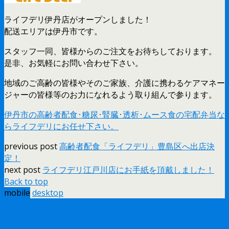
ライフデリ伊丹店がオープンしました！
配送エリアは伊丹市です。
スタッフ一同、皆様からのご注文をお待ちしております。
是非、お気軽にお問い合わせ下さい。
地域のご高齢の皆様やそのご家族、介護に携わるケアマネー
ジャーの皆様等のお力になれるよう取り組んで参ります。
伊丹市の高齢者配食･糖尿･腎臓･透析･ムース食の宅配弁当な
らライフデリにお任せ下さい。
previous post
高齢者配食「ライフデリ」豊島区へ出店決
定！
next post
ライフデリ江戸川店にお手紙を頂戴しました！
Back to top
mobile
desktop