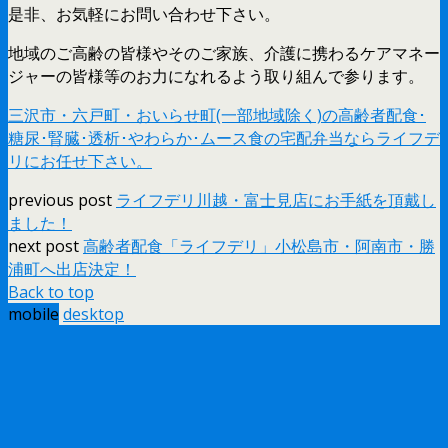
是非、お気軽にお問い合わせ下さい。
地域のご高齢の皆様やそのご家族、介護に携わるケアマネー
ジャーの皆様等のお力になれるよう取り組んで参ります。
三沢市・六戸町・おいらせ町(一部地域除く)の高齢者配食･
糖尿･腎臓･透析･やわらか･ムース食の宅配弁当ならライフデ
リにお任せ下さい。
previous post
ライフデリ川越・富士見店にお手紙を頂戴し
ました！
next post
高齢者配食「ライフデリ」小松島市・阿南市・勝
浦町へ出店決定！
Back to top
mobile
desktop