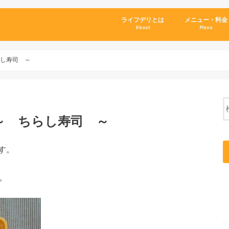
ライフデリとは
メニュー・料金
About
Menu
らし寿司 ～
～ ちらし寿司 ～
す。
。