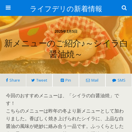
ライフデリの新着情報
2025年3月5日
新メニューのご紹介♪～シイラ白
醤油焼～
Share
Tweet
Pin
Mail
SMS
今回のおすすめメニューは、「シイラの白醤油焼」で
す！
こちらのメニューは昨年の冬より新メニューとして加わ
りました。香ばしく焼き上げられたシイラに、上品な白
醤油の風味が絶妙に絡み合う一品です。ふっくらとした