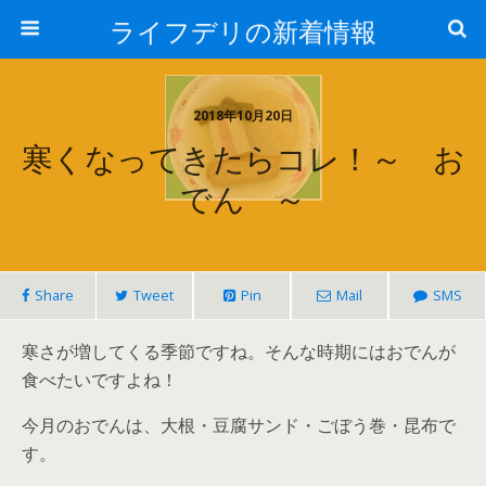
ライフデリの新着情報
2018年10月20日
寒くなってきたらコレ！～ お
でん ～
Share
Tweet
Pin
Mail
SMS
寒さが増してくる季節ですね。そんな時期にはおでんが
食べたいですよね！
今月のおでんは、大根・豆腐サンド・ごぼう巻・昆布で
す。