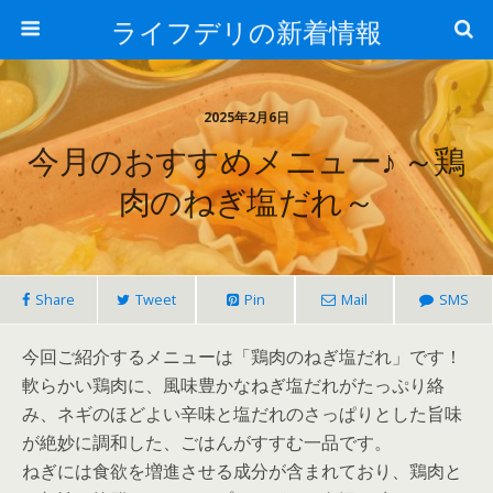
ライフデリの新着情報
2025年2月6日
今月のおすすめメニュー♪ ～鶏
肉のねぎ塩だれ～
Share
Tweet
Pin
Mail
SMS
今回ご紹介するメニューは「鶏肉のねぎ塩だれ」です！
軟らかい鶏肉に、風味豊かなねぎ塩だれがたっぷり絡
み、ネギのほどよい辛味と塩だれのさっぱりとした旨味
が絶妙に調和した、ごはんがすすむ一品です。
ねぎには食欲を増進させる成分が含まれており、鶏肉と