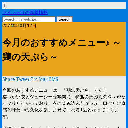
ライフデリの新着情報
2024年10月17日
今月のおすすめメニュー♪ ～
鶏の天ぷら～
Share
Tweet
Pin
Mail
SMS
今回のおすすめメニューは、「鶏の天ぷら」です！
柔らかい衣とジューシーな鶏肉に、特製の天ぷらのタレがた
っぷりとかかっており、衣に染み込んだタレが一口ごとに食
感と味わいの変化を楽しませてくれる1品となっておりま
す。