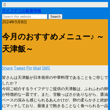
ライフデリの新着情報
2024年9月8日
今月のおすすめメニュー♪ ～
天津飯～
Share
Tweet
Pin
Mail
SMS
皆さんは天津飯が日本発祥の中華料理であることをご存じで
したか？
今回ご紹介するライフデリご提供の天津飯は、ふわふわの卵
が特徴的な一皿です。また、甘酸っぱさがありながら、醤油
ベースの深みも感じられるあんかけが、卵の柔らかさと絶妙
にマッチしており、最後まで飽きることなく食べられる一品